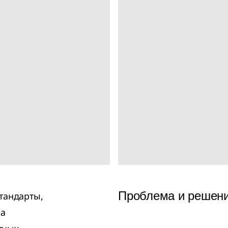
Проблема и решен
тандарты,
на