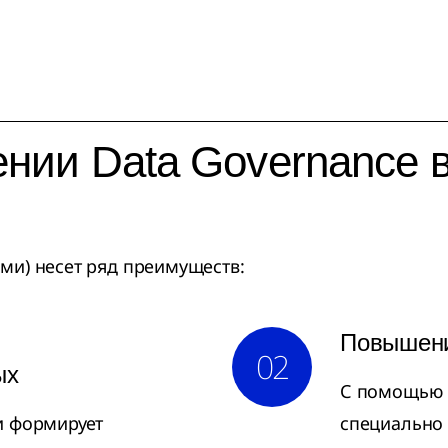
нии Data Governance в
ми) несет ряд преимуществ:
,
Повышени
02
ых
С помощью 
и формирует
специально