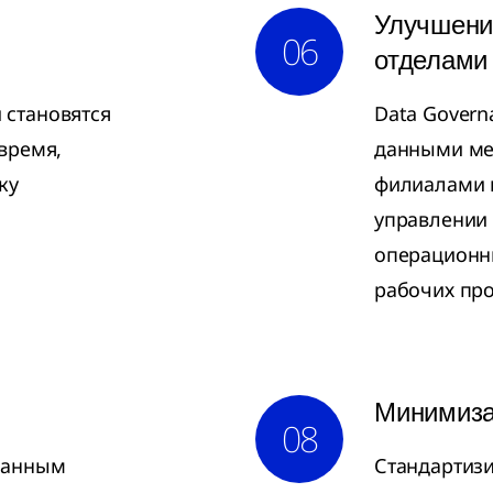
Улучшени
06
отделами
 становятся
Data Govern
время,
данными ме
ку
филиалами 
управлении
операционн
рабочих про
Минимиза
08
данным
Стандартиз