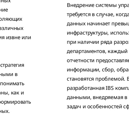
тных
Внедрение системы упр
ние
требуется в случае, ког
воляющих
данных начинает превы
различных
инфраструктуры, исполь
ия извне или
при наличии ряда разр
департаментов, каждый
отчетности предоставля
 стратегия
информации, сбор, обра
нными в
становятся проблемой. В
 понимать
разработанная IBS комп
ны, как и
данными, внедряемая в 
 формировать
задач и особенностей с
ных.