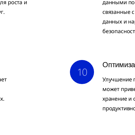
ля роста и
данными по
г.
связанные 
данных и н
безопасност
Оптимиза
10
ает
Улучшение 
может приве
х.
хранение и 
продуктивн