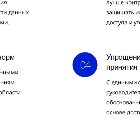
ния
лучше контр
сти данных.
защищать и
ими.
доступа и ут
норм
Упрощени
04
принятия
анными
аниям
С едиными 
области
руководител
обоснованн
основе дос