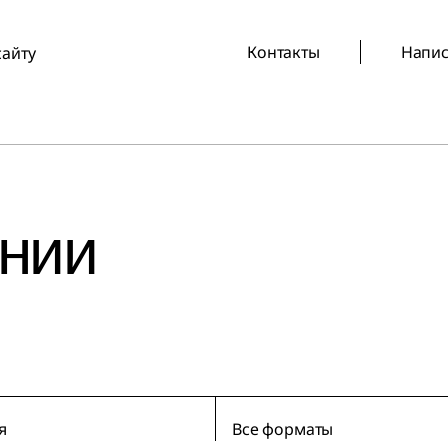
Контакты
Напис
сайту
ании
я
Все форматы