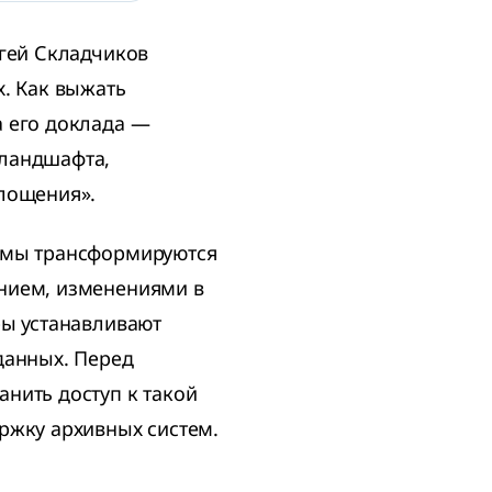
ргей Складчиков
х. Как выжать
а его доклада —
-ландшафта,
глощения».
темы трансформируются
нием, изменениями в
ры устанавливают
данных. Перед
нить доступ к такой
ржку архивных систем.