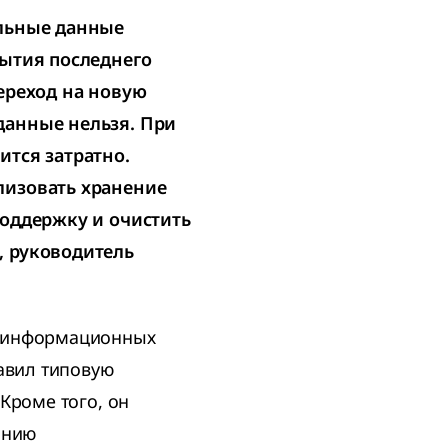
альные данные
рытия последнего
ереход на новую
данные нельзя. При
ится затратно.
лизовать хранение
поддержку и очистить
, руководитель
и информационных
тавил типовую
Кроме того, он
анию