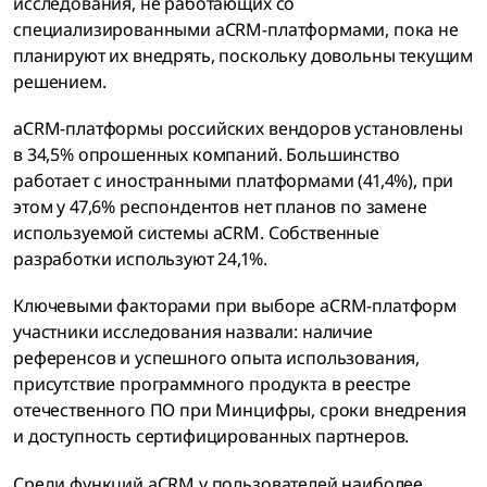
исследования, не работающих со
специализированными аCRM-платформами, пока не
планируют их внедрять, поскольку довольны текущим
решением.
aCRM-платформы российских вендоров установлены
в 34,5% опрошенных компаний. Большинство
работает с иностранными платформами (41,4%), при
этом у 47,6% респондентов нет планов по замене
используемой системы aCRM. Собственные
разработки используют 24,1%.
Ключевыми факторами при выборе aCRM-платформ
участники исследования назвали: наличие
референсов и успешного опыта использования,
присутствие программного продукта в реестре
отечественного ПО при Минцифры, сроки внедрения
и доступность сертифицированных партнеров.
Среди функций aCRM у пользователей наиболее