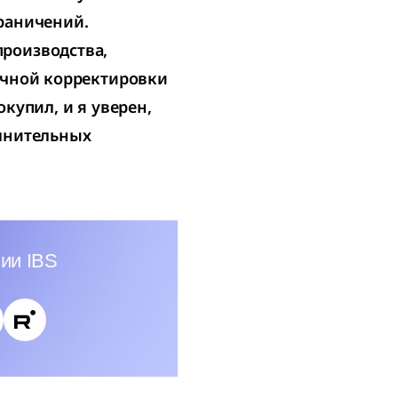
раничений.
роизводства,
учной корректировки
купил, и я уверен,
олнительных
ии IBS