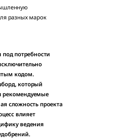
мышленную
для разных марок
я под потребности
 исключительно
ытым кодом.
шборд, который
и рекомендуемые
ая сложность проекта
оцесс влияет
цифику ведения
удобрений.