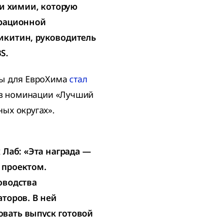
 и химии, которую
ерационной
икитин, руководитель
S.
мы для ЕвроХима
стал
в номинации «Лучший
ых округах».
 Лаб: «Эта награда —
 проектом.
оводства
торов. В ней
вать выпуск готовой