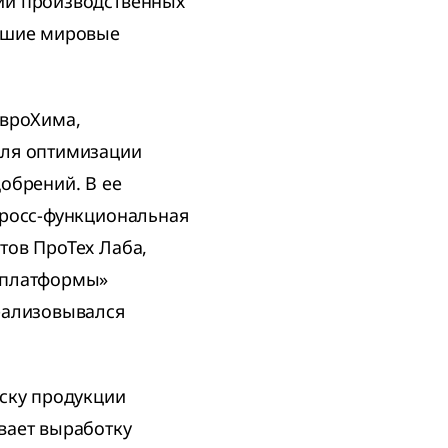
ии производственных
учшие мировые
ЕвроХима,
для оптимизации
обрений. В ее
кросс-функциональная
тов ПроТех Лаба,
 платформы»
еализовывался
уску продукции
вает выработку