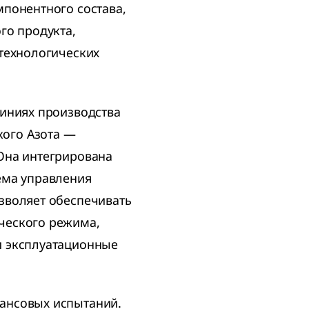
мпонентного состава,
го продукта,
 технологических
линиях производства
ого Азота —
Она интегрирована
ема управления
зволяет обеспечивать
ческого режима,
и эксплуатационные
ансовых испытаний.