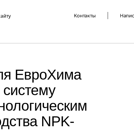
Контакты
Напис
сайту
для ЕвроХима
 систему
нологическим
одства NPK-