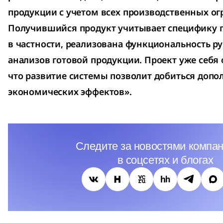
продукции с учетом всех производственных ог
Получившийся продукт учитывает специфику п
в частности, реализована функциональность р
анализов готовой продукции. Проект уже себя о
что развитие системы позволит добиться доп
экономических эффектов».
Следите за новостями компан
в соцсетях и блогах