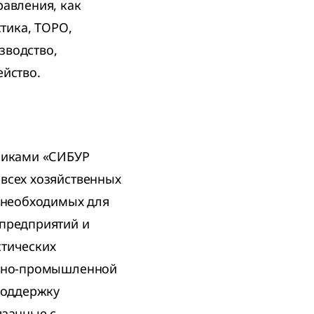
равления, как
стика, ТОРО,
зводство,
ейство.
дниками «СИБУР
всех хозяйственных
, необходимых для
 предприятий и
стических
ытно-промышленной
поддержку
язанные с