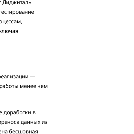
Р Диджитал»
тестирование
оцессам,
включая
 реализации —
 работы менее чем
е доработки в
ереноса данных из
ена бесшовная