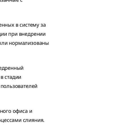
енных в систему за
ции при внедрении
были нормализованы
недренный
в стадии
 пользователей
тного офиса и
цессами слияния.