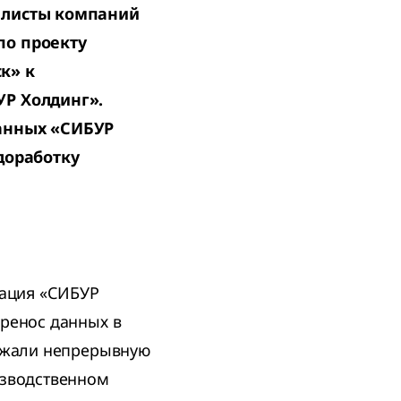
алисты компаний
по проекту
к» к
УР Холдинг».
данных «СИБУР
доработку
рация «СИБУР
ренос данных в
олжали непрерывную
изводственном