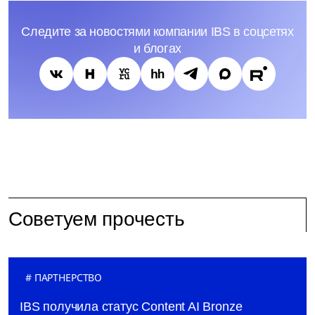
Следите за новостями компании IBS в соцсетях
и блогах
Советуем прочесть
ПАРТНЕРСТВО
IBS получила статус Content AI Bronze