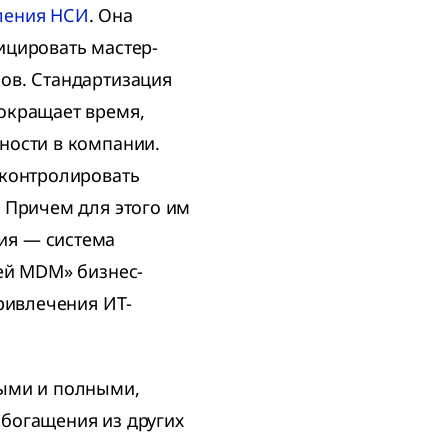
ления НСИ
. Она
ицировать мастер-
ов. Стандартизация
окращает время,
ности в компании.
 контролировать
 Причем для этого им
ия — система
ей MDM» бизнес-
привлечения ИТ-
ными и полными,
богащения из других