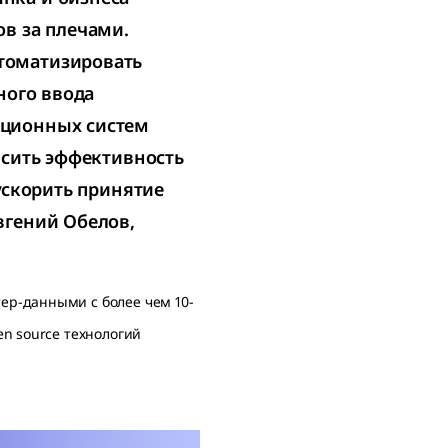
в за плечами.
томатизировать
ного ввода
ационных систем
ысить эффективность
ускорить принятие
вгений Обелов,
ер-данными с более чем 10-
n source технологий