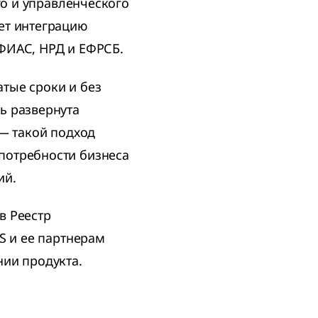
го и управленческого
ет интеграцию
ФИАС, НРД и ЕФРСБ.
тые сроки и без
ь развернута
 — такой подход
потребности бизнеса
ий.
в Реестр
S и ее партнерам
нии продукта.