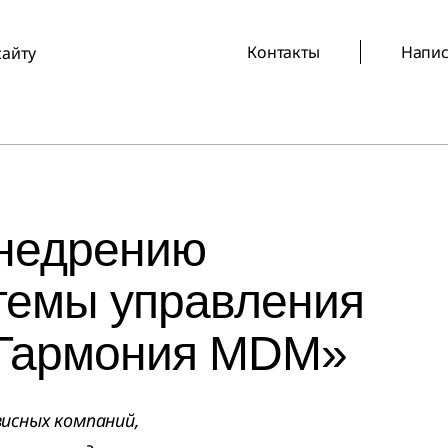
Контакты
Напис
сайту
внедрению
темы управления
«Гармония MDM»
висных компаний,