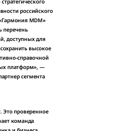
 стратегического
вности российского
 «Гармония MDM»
ь перечень
, доступных для
т сохранить высокое
ативно-справочной
ых платформ», —
артнер сегмента
. Это проверенное
вает команда
нка и бизнеса