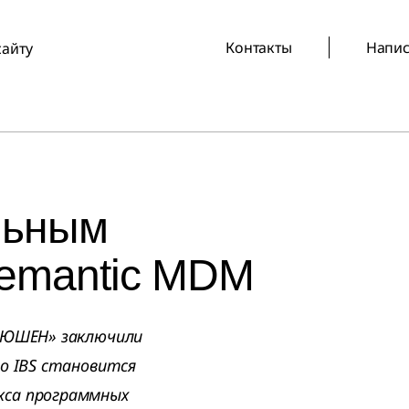
Контакты
Напис
сайту
льным
emantic MDM
ОЛЮШЕН» заключили
го IBS становится
кса программных