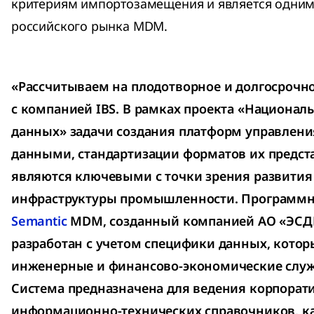
критериям импортозамещения и является одним
российского рынка MDM.
«Рассчитываем на плодотворное и долгосрочно
с компанией IBS. В рамках проекта «Национал
данных» задачи создания платформ управле
данными, стандартизации форматов их предст
являются ключевыми с точки зрения развити
инфраструктуры промышленности. Программ
Semantic
MDM, созданный компанией АО «ЭС
разработан с учетом специфики данных, кото
инженерные и финансово-экономические служ
Система предназначена для ведения корпорат
информационно-технических справочников, к