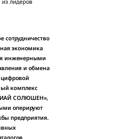
 из лидеров
е сотрудничество
ьная экономика
ния инженерными
авления и обмена
я цифровой
ный комплекс
ДИАЙ СОЛЮШЕН»,
рыми оперируют
бы предприятия.
ивных
аталогов