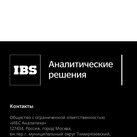
Контакты
Общество с ограниченной ответственностью
«ИБС Аналитика»
127434
,
Россия, город Москва,
вн.тер.г. муниципальный округ Тимирязевский,