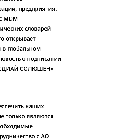
рации, предприятия.
ic MDM
ических словарей
го открывает
я в глобальном
овость о подписании
 «ЭСДИАЙ СОЛЮШЕН»
еспечить наших
е только являются
еобходимые
рудничество с АО